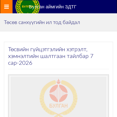
Цэс
Булган аймгийн ЗДТГ
Төсөв санхүүгийн ил тод байдал
Төсвийн гүйцэтгэлийн хэтрэлт,
хэмнэлтийн шалтгаан тайлбар 7
сар-2026