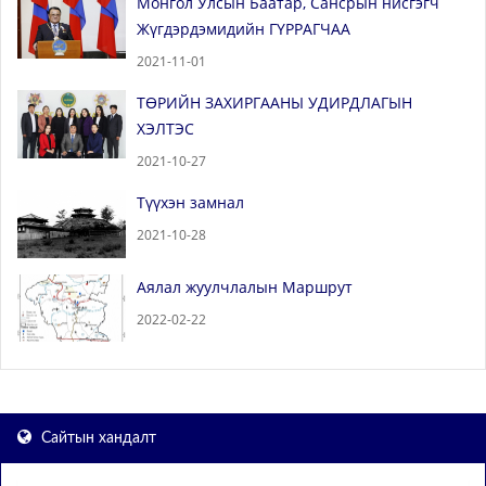
Монгол Улсын Баатар, Сансрын нисгэгч
Жүгдэрдэмидийн ГҮРРАГЧАА
2021-11-01
ТӨРИЙН ЗАХИРГААНЫ УДИРДЛАГЫН
ХЭЛТЭС
2021-10-27
Түүхэн замнал
2021-10-28
Аялал жуулчлалын Маршрут
2022-02-22
Сайтын хандалт