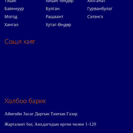
Тэшиг
Хишиг-Өндөр
Хялганат
Баяннуур
Булган
Гурванбулаг
Могод
Рашаант
Сэлэнгэ
Хангал
Хутаг-Өндөр
Сошл хаяг
Холбоо барих
Аймгийн Засаг Даргын Тамгын Газар
Жаргалант баг, Анхдагчдын өргөн чөлөө 1-120