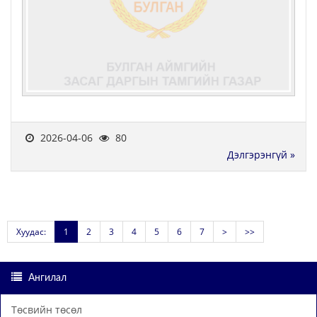
2026-04-06
80
Дэлгэрэнгүй »
Хуудас:
1
2
3
4
5
6
7
>
>>
Ангилал
Төсвийн төсөл