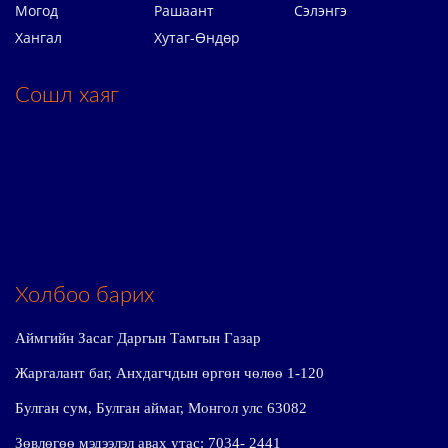
Могод
Рашаант
Сэлэнгэ
Хангал
Хутаг-Өндөр
Сошл хаяг
Холбоо барих
Аймгийн Засаг Даргын Тамгын Газар
Жаргалант баг, Анхдагчдын өргөн чөлөө 1-120
Булган сум, Булган аймаг, Монгол улс 63082
Зөвлөгөө мэдээлэл авах утас: 7034- 2441