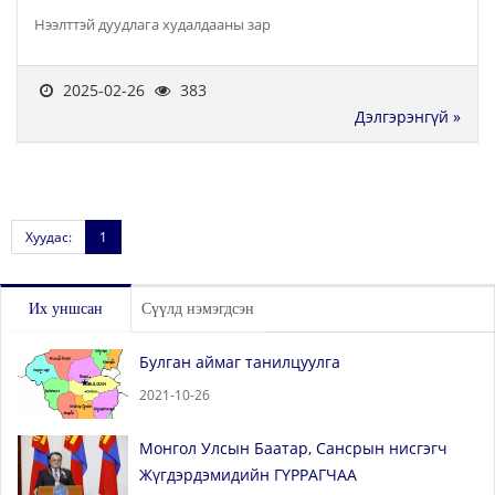
Нээлттэй дуудлага худалдааны зар
2025-02-26
383
Дэлгэрэнгүй »
Хуудас:
1
Их уншсан
Сүүлд нэмэгдсэн
Булган аймаг танилцуулга
2021-10-26
Монгол Улсын Баатар, Сансрын нисгэгч
Жүгдэрдэмидийн ГҮРРАГЧАА