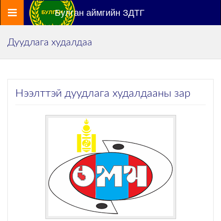
Цэс
Булган аймгийн ЗДТГ
Дуудлага худалдаа
Нээлттэй дуудлага худалдааны зар