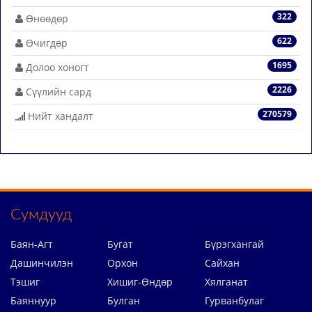
322
Өнөөдөр
622
Өчигдөр
1695
Долоо хоногт
2226
Сүүлийн сард
270579
Нийт хандалт
Сумдууд
Баян-Агт
Бугат
Бүрэгхангай
Дашинчилэн
Орхон
Сайхан
Тэшиг
Хишиг-Өндөр
Хялганат
Баяннуур
Булган
Гурванбулаг