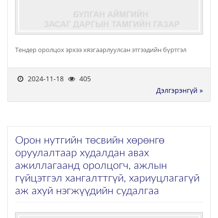
Тендер оролцох эрхээ хязгаарлуулсан этгээдийн бүртгэл
2024-11-18
405
Дэлгэрэнгүй »
Орон нутгийн төсвийн хөрөнгө
оруулалтаар худалдан авах
ажиллагаанд оролцогч, ажлын
гүйцэтгэл хангалттгүй, хариуцлагагүй
аж ахуй нэгжүүдийн судалгаа