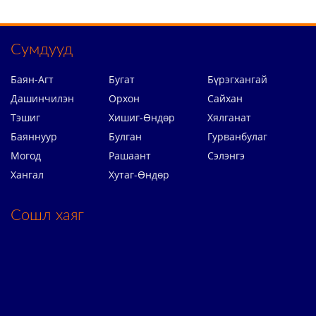
Сумдууд
Баян-Агт
Бугат
Бүрэгхангай
Дашинчилэн
Орхон
Сайхан
Тэшиг
Хишиг-Өндөр
Хялганат
Баяннуур
Булган
Гурванбулаг
Могод
Рашаант
Сэлэнгэ
Хангал
Хутаг-Өндөр
Сошл хаяг