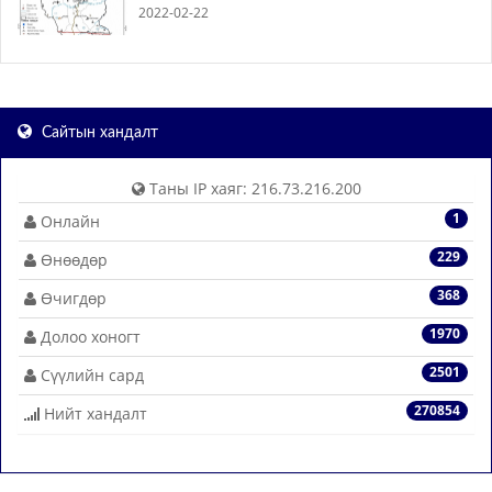
2022-02-22
Сайтын хандалт
Таны IP хаяг: 216.73.216.200
1
Онлайн
229
Өнөөдөр
368
Өчигдөр
1970
Долоо хоногт
2501
Сүүлийн сард
270854
Нийт хандалт