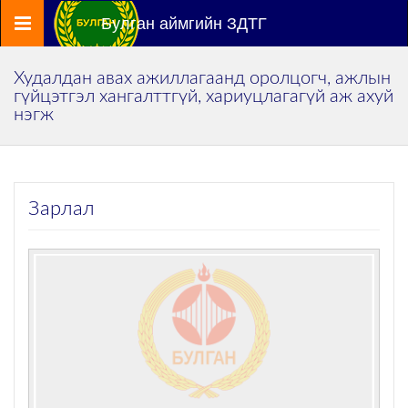
Цэс
Булган аймгийн ЗДТГ
Худалдан авах ажиллагаанд оролцогч, ажлын
гүйцэтгэл хангалттгүй, хариуцлагагүй аж ахуй
нэгж
Зарлал