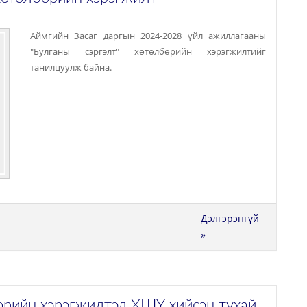
Аймгийн Засаг даргын 2024-2028 үйл ажиллагааны
"Булганы сэргэлт" хөтөлбөрийн хэрэгжилтийг
танилцуулж байна.
Дэлгэрэнгүй
»
рийн хэрэгжилтэд ХШҮ хийсэн тухай