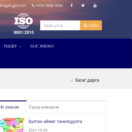
bulgan.gov.mn
+976 7034-7034
Хайх
ТЕНДЕР
ТАЗС ЗӨВЛӨЛ
Засаг дарга
Их уншсан
Сүүлд нэмэгдсэн
Булган аймаг танилцуулга
2021-10-26