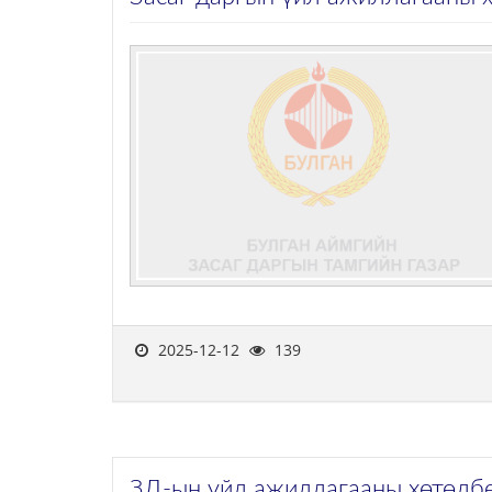
2025-12-12
139
ЗД-ын үйл ажиллагааны хөтөлбө