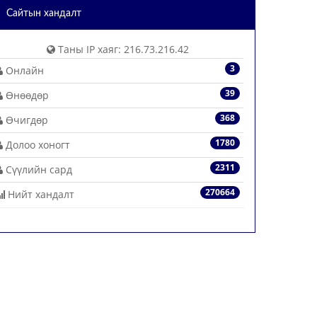
Сайтын хандалт
Таны IP хаяг: 216.73.216.42
3
Онлайн
39
Өнөөдөр
368
Өчигдөр
1780
Долоо хоногт
2311
Сүүлийн сард
270664
Нийт хандалт