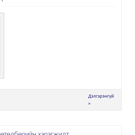
Дэлгэрэнгүй
»
хөтөлбөрийн хэрэгжилт