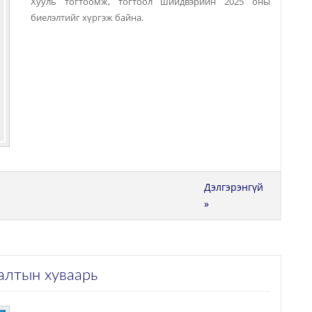
Хууль тогтоомж, тогтоол шийдвэрийн 2025 оны
биелэлтийг хүргэж байна.
Дэлгэрэнгүй
»
залтын хуваарь