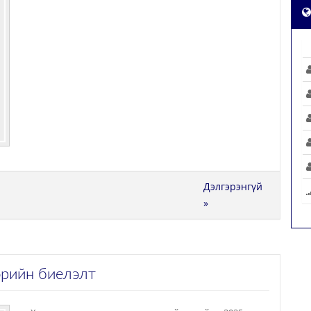
Дэлгэрэнгүй
»
эрийн биелэлт