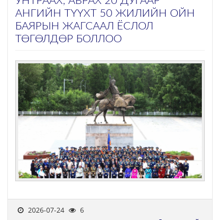
УНТРААХ, АВРАХ 20 ДУГААР
АНГИЙН ТҮҮХТ 50 ЖИЛИЙН ОЙН
БАЯРЫН ЖАГСААЛ ЁСЛОЛ
ТӨГӨЛДӨР БОЛЛОО
2026-07-24
6