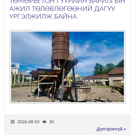
ТӨМӨРБЕТОН ГҮҮРИЙН БАРИЛГЫН
АЖИЛ ТӨЛӨВЛӨГӨӨНИЙ ДАГУУ
ҮРГЭЛЖИЛЖ БАЙНА
2026-08-03
30
Дэлгэрэнгүй »