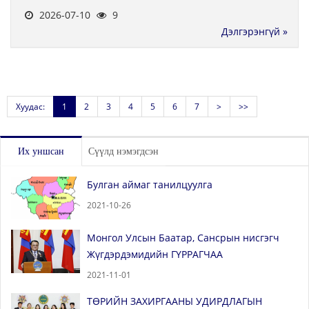
2026-07-10
9
Дэлгэрэнгүй »
Хуудас:
1
2
3
4
5
6
7
>
>>
Их уншсан
Сүүлд нэмэгдсэн
Булган аймаг танилцуулга
2021-10-26
Монгол Улсын Баатар, Сансрын нисгэгч
Жүгдэрдэмидийн ГҮРРАГЧАА
2021-11-01
ТӨРИЙН ЗАХИРГААНЫ УДИРДЛАГЫН