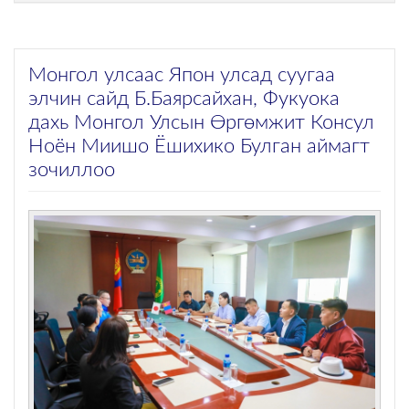
Монгол улсаас Япон улсад суугаа
элчин сайд Б.Баярсайхан, Фукуока
дахь Монгол Улсын Өргөмжит Консул
Ноён Миишо Ёшихико Булган аймагт
зочиллоо