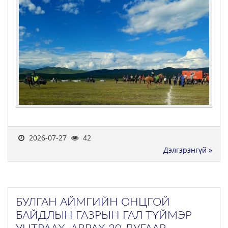
2026-07-27
42
Дэлгэрэнгүй »
БУЛГАН АЙМГИЙН ОНЦГОЙ
БАЙДЛЫН ГАЗРЫН ГАЛ ТҮЙМЭР