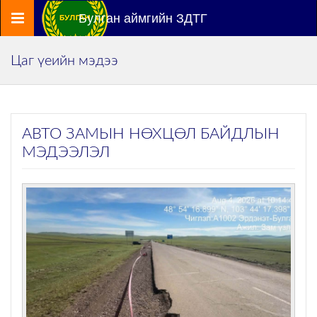
Цэс
Булган аймгийн ЗДТГ
Цаг үеийн мэдээ
АВТО ЗАМЫН НӨХЦӨЛ БАЙДЛЫН
МЭДЭЭЛЭЛ