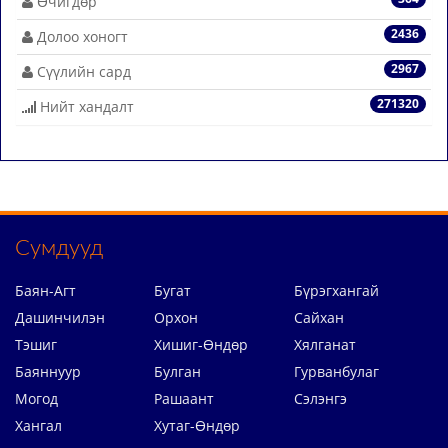
Өчигдөр
2436
Долоо хоногт
2967
Сүүлийн сард
271320
Нийт хандалт
Сумдууд
Баян-Агт
Бугат
Бүрэгхангай
Дашинчилэн
Орхон
Сайхан
Тэшиг
Хишиг-Өндөр
Хялганат
Баяннуур
Булган
Гурванбулаг
Могод
Рашаант
Сэлэнгэ
Хангал
Хутаг-Өндөр