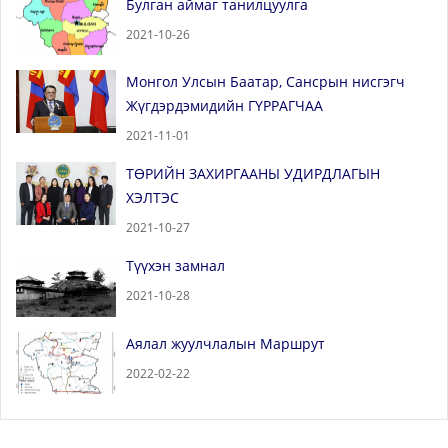
Булган аймаг танилцуулга
2021-10-26
Монгол Улсын Баатар, Сансрын нисгэгч
Жүгдэрдэмидийн ГҮРРАГЧАА
2021-11-01
ТӨРИЙН ЗАХИРГААНЫ УДИРДЛАГЫН
ХЭЛТЭС
2021-10-27
Түүхэн замнал
2021-10-28
Аялал жуулчлалын Маршрут
2022-02-22