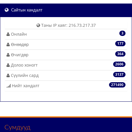
Сайтын хандалт
Таны IP хаяг: 216.73.217.37
3
Онлайн
177
Өнөөдөр
364
Өчигдөр
2606
Долоо хоногт
3137
Сүүлийн сард
271490
Нийт хандалт
Сумдууд