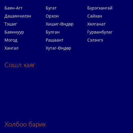
Баян-Агт
Бугат
Бүрэгхангай
Дашинчилэн
Орхон
Сайхан
Тэшиг
Хишиг-Өндөр
Хялганат
Баяннуур
Булган
Гурванбулаг
Могод
Рашаант
Сэлэнгэ
Хангал
Хутаг-Өндөр
Сошл хаяг
Холбоо барих