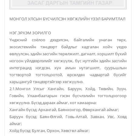
МОНГОЛ УЛСЫН БҮСЧИЛСЭН ХӨГЖЛИЙН ҮЗЭЛ БАРИМТЛАЛ
НЭГ.ЭРХЭМ ЗОРИЛГО
Үндэсний соёлоо дээдэлсэн, байгалийн унаган төрх,
экосистемийн тэнцвэрт байдлыг хадгалан хойч үедээ
өвлүүлсэн, эдийн засгийн төрөлжилт, дагналт, хоршилт бүхий
ногоон үйлдвэрлэлийг хөгжүүлж, бүс нутгийн эдийн засгийн
интеграцид нэгдсэн, хүн амын нутагшилт, суурьшлын
тогтвортой тогтолцоотой, өрсөлдөх чадвартай бүсийг
харьцангуй тэнцвэртэйгээр хөгжүүлнэ.
2.1.Монгол Улсыг Хангайн, Баруун, Хойд, Төвийн, Зүүн,
Говийн, Улаанбаатарын гэсэн бүсчлэлийн тогтолцоогоор
хөгжүүлнэ. Бүсэд дараах аймаг, хот хамаарна:
Хангайн бүсэд: Архангай, Баянхонгор, Өвөрхангай аймаг;
Баруун бүсэд: Баян-Өлгий, Говь-Алтай, Завхан, Увс, Ховд
аймаг;
Хойд бүсэд: Булган, Орхон, Хөвсгөл аймаг;