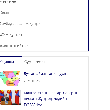
өлөвлөгөө
айлан
,9 зүйлд заасан мэдэгдэл
АСУМ дүгнэлт
ахилгын шийтгэл
Их уншсан
Сүүлд нэмэгдсэн
Булган аймаг танилцуулга
2021-10-26
Монгол Улсын Баатар, Сансрын
нисгэгч Жүгдэрдэмидийн
ГҮРРАГЧАА