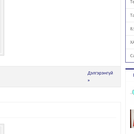
Т
Т
8
Х
С
Дэлгэрэнгүй
»