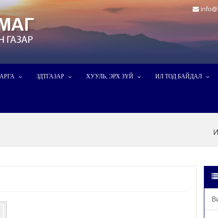
info@
ДАРГА
ЗДТГАЗАР
ХУУЛЬ, ЭРХ ЗҮЙ
ИЛ ТОД БАЙДАЛ
И
В