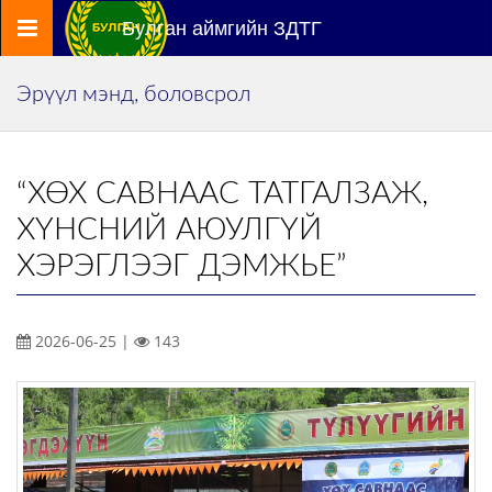
Цэс
Булган аймгийн ЗДТГ
Эрүүл мэнд, боловсрол
“ХӨХ САВНААС ТАТГАЛЗАЖ,
ХҮНСНИЙ АЮУЛГҮЙ
ХЭРЭГЛЭЭГ ДЭМЖЬЕ”
2026-06-25 |
143