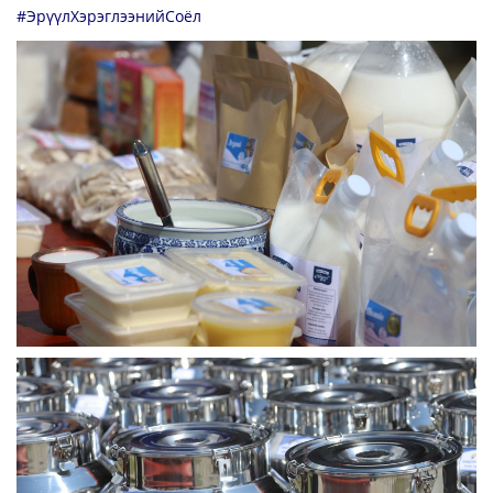
#ЭрүүлХэрэглээнийСоёл