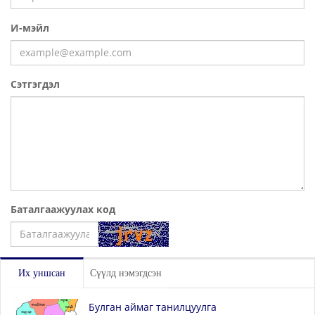
И-мэйл
Сэтгэгдэл
Баталгаажуулах код
Үлдээх
Их уншсан
Сүүлд нэмэгдсэн
Булган аймаг танилцуулга