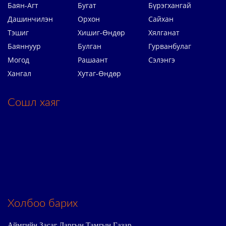
Баян-Агт
Бугат
Бүрэгхангай
Дашинчилэн
Орхон
Сайхан
Тэшиг
Хишиг-Өндөр
Хялганат
Баяннуур
Булган
Гурванбулаг
Могод
Рашаант
Сэлэнгэ
Хангал
Хутаг-Өндөр
Сошл хаяг
Холбоо барих
Аймгийн Засаг Даргын Тамгын Газар