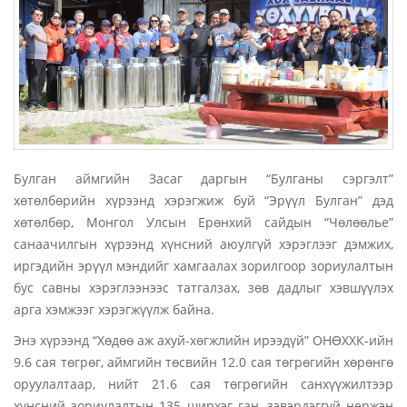
Булган аймгийн Засаг даргын “Булганы сэргэлт”
хөтөлбөрийн хүрээнд хэрэгжиж буй “Эрүүл Булган” дэд
хөтөлбөр, Монгол Улсын Ерөнхий сайдын “Чөлөөлье”
санаачилгын хүрээнд хүнсний аюулгүй хэрэглээг дэмжих,
иргэдийн эрүүл мэндийг хамгаалах зорилгоор зориулалтын
бус савны хэрэглээнээс татгалзах, зөв дадлыг хэвшүүлэх
арга хэмжээг хэрэгжүүлж байна.
Энэ хүрээнд “Хөдөө аж ахуй-хөгжлийн ирээдүй” ОНӨХХК-ийн
9.6 сая төгрөг, аймгийн төсвийн 12.0 сая төгрөгийн хөрөнгө
оруулалтаар, нийт 21.6 сая төгрөгийн санхүүжилтээр
хүнсний зориулалтын 135 ширхэг ган, зэвэрдэггүй нержэн