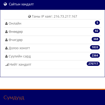
Сайтын хандалт
Таны IP хаяг: 216.73.217.167
5
Онлайн
92
Өнөөдөр
368
Өчигдөр
1833
Долоо хоногт
2364
Сүүлийн сард
270717
Нийт хандалт
Сумдууд