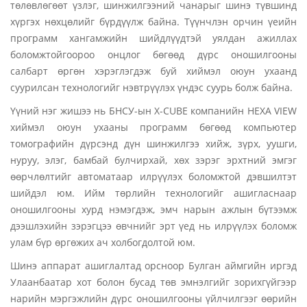
төлөвлөгөөт үзлэг, шинжилгээний чанарыг шинэ түвшинд
хүргэх нөхцөлийг бүрдүүлж байна. Түүнчлэн орчин үеийн
программ хангамжийн шийдлүүдтэй уялдан ажиллах
боломжтойгоороо онцлог бөгөөд дүрс оношилгооны
салбарт өргөн хэрэглэгдэж буй хиймэл оюун ухаанд
суурилсан технологийг нэвтрүүлэх үндэс суурь болж байна.
Үүний нэг жишээ нь БНСУ-ын X-CUBE компанийн HEXA VIEW
хиймэл оюун ухааны программ бөгөөд компьютер
томографийн дүрсэнд дүн шинжилгээ хийж, зүрх, уушги,
нуруу, элэг, бамбай булчирхай, хөх зэрэг эрхтний эмгэг
өөрчлөлтийг автоматаар илрүүлэх боломжтой дэвшилтэт
шийдэл юм. Ийм төрлийн технологийг ашигласнаар
оношилгооны хурд нэмэгдэж, эмч нарын ажлын бүтээмж
дээшлэхийн зэрэгцээ өвчнийг эрт үед нь илрүүлэх боломж
улам бүр өргөжих ач холбогдолтой юм.
Шинэ аппарат ашиглалтад орсноор Булган аймгийн иргэд
Улаанбаатар хот болон бусад төв эмнэлгийг зорихгүйгээр
нарийн мэргэжлийн дүрс оношилгооны үйлчилгээг өөрийн