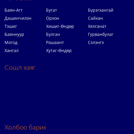
Баян-Агт
Бугат
Бүрэгхангай
Дашинчилэн
Орхон
Сайхан
Тэшиг
Хишиг-Өндөр
Хялганат
Баяннуур
Булган
Гурванбулаг
Могод
Рашаант
Сэлэнгэ
Хангал
Хутаг-Өндөр
Сошл хаяг
Холбоо барих