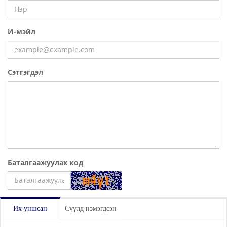
И-мэйл
Сэтгэгдэл
Баталгаажуулах код
Үлдээх
Их уншсан
Сүүлд нэмэгдсэн