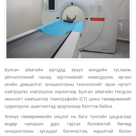
Булган аймгийн иргэдэд эрүүл мэндийн тусламж,
үйлчилгээний чанар, хүртээмжийг нэмэгдүүлэх, орчин
үеийн дэвшилтэт оношилгооны технологийг орон нутагт
нэвтрүүлэх нэвтрүүлэх зорилгоор Булган аймгийн Нэгдсэн
эмнэлэгт компьютер томографийн (CT) шинэ төхөөрөмжийг
суурилуулж, ашиглалтад оруулахаар бэлтгэж байна.
Энэхүү төхөөрөмжийн онцлог нь бага тунгийн цацрагаар
өндөр чанарын дүрс гаргах боломжтой бөгөөд
оношилгооны хугацааг богиносгож, яаралтай болон