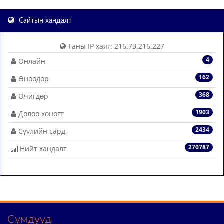
Сайтын хандалт
Таны IP хаяг: 216.73.216.227
4
Онлайн
162
Өнөөдөр
368
Өчигдөр
1903
Долоо хоногт
2434
Сүүлийн сард
270787
Нийт хандалт
Сумдууд