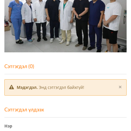
Сэтгэгдэл (0)
×
Мэдэгдэл.
Энд сэтгэгдэл байхгүй!
Сэтгэгдэл үлдээх
Нэр