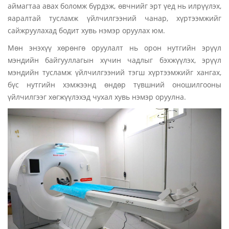
аймагтаа авах боломж бүрдэж, өвчнийг эрт үед нь илрүүлэх,
яаралтай тусламж үйлчилгээний чанар, хүртээмжийг
сайжруулахад бодит хувь нэмэр оруулах юм.
Мөн энэхүү хөрөнгө оруулалт нь орон нутгийн эрүүл
мэндийн байгууллагын хүчин чадлыг бэхжүүлэх, эрүүл
мэндийн тусламж үйлчилгээний тэгш хүртээмжийг хангах,
бүс нутгийн хэмжээнд өндөр түвшний оношилгооны
үйлчилгээг хөгжүүлэхэд чухал хувь нэмэр оруулна.