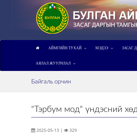
АЙМГИЙН ТУХАЙ
МЭДЭЭ
ЗАСАГ 
АЯЛАЛ ЖУУЛЧЛАЛ
Байгаль орчин
"Тэрбум мод" үндэсний хө
2025-05-13 |
329