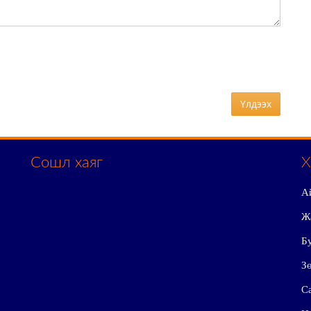
Үлдээх
Сошл хаяг
Х
А
Ж
Бу
Зө
Са