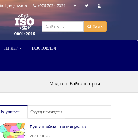
bulgan.gov.mn
+976 7034-7034
Хайх
ТЕНДЕР
ТАЗС ЗӨВЛӨЛ
Мэдээ
Байгаль орчин
Их уншсан
Сүүлд нэмэгдсэн
Булган аймаг танилцуулга
2021-10-26