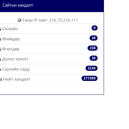
Сайтын хандалт
Таны IP хаяг: 216.73.216.111
0
Онлайн
38
Өнөөдөр
238
Өчигдөр
38
Долоо хоногт
3236
Сүүлийн сард
271589
Нийт хандалт