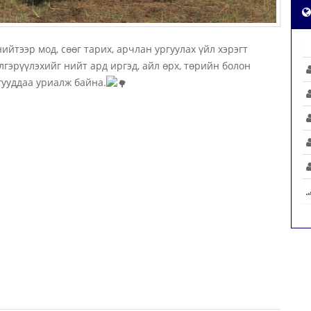
ийтээр мод, сөөг тарих, арчлан ургуулах үйл хэрэгт
лгэрүүлэхийг нийт ард иргэд, айл өрх, төрийн болон
гууддаа уриалж байна.