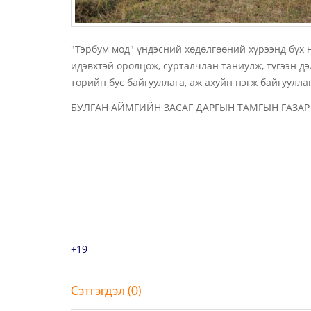
"Тэрбум мод" үндэсний хөдөлгөөний хүрээнд бүх н
идэвхтэй оролцож, сурталчлан таниулж, түгээн дэ
төрийн бус байгууллага, аж ахуйн нэгж байгуулла
БУЛГАН АЙМГИЙН ЗАСАГ ДАРГЫН ТАМГЫН ГАЗАР
+19
Сэтгэгдэл (0)