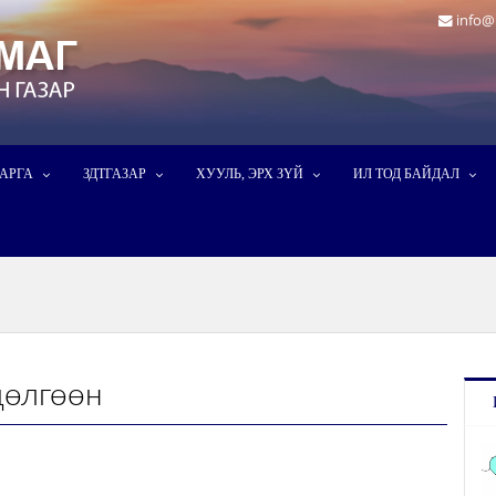
info@
ДАРГА
ЗДТГАЗАР
ХУУЛЬ, ЭРХ ЗҮЙ
ИЛ ТОД БАЙДАЛ
дөлгөөн