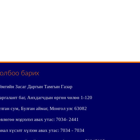
олбоо барих
ймгийн Засаг Даргын Тамгын Газар
аргалант баг, Анхдагчдын өргөн чөлөө 1-120
лган сум, Булган аймаг, Монгол улс 63082
влөгөө мэдээлэл авах утас: 7034- 2441
нал хүсэлт хүлээн авах утас: 7034 - 7034