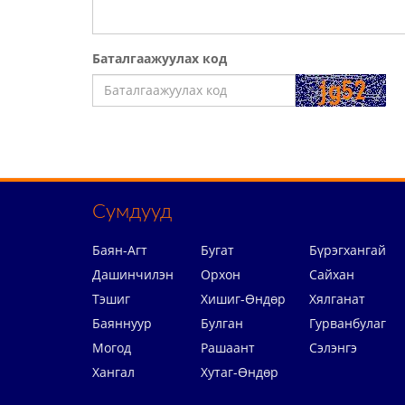
Баталгаажуулах код
Сумдууд
Баян-Агт
Бугат
Бүрэгхангай
Дашинчилэн
Орхон
Сайхан
Тэшиг
Хишиг-Өндөр
Хялганат
Баяннуур
Булган
Гурванбулаг
Могод
Рашаант
Сэлэнгэ
Хангал
Хутаг-Өндөр