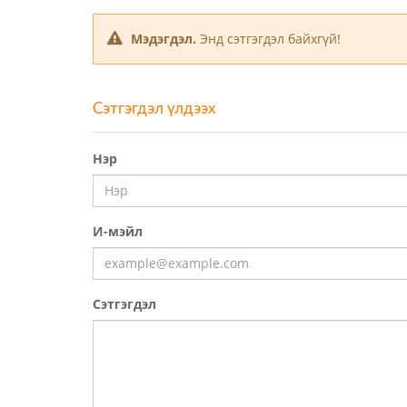
Мэдэгдэл.
Энд сэтгэгдэл байхгүй!
Сэтгэгдэл үлдээх
Нэр
И-мэйл
Сэтгэгдэл