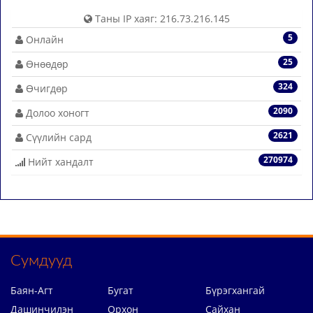
Таны IP хаяг: 216.73.216.145
5
Онлайн
25
Өнөөдөр
324
Өчигдөр
2090
Долоо хоногт
2621
Сүүлийн сард
270974
Нийт хандалт
Сумдууд
Баян-Агт
Бугат
Бүрэгхангай
Дашинчилэн
Орхон
Сайхан