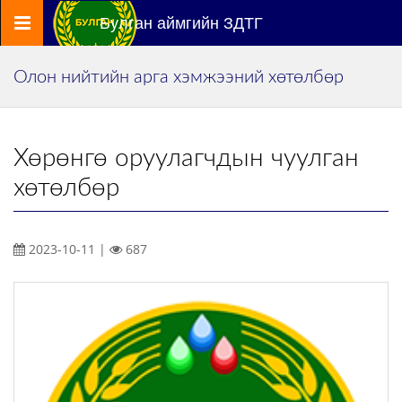
Цэс
Булган аймгийн ЗДТГ
Олон нийтийн арга хэмжээний хөтөлбөр
Хөрөнгө оруулагчдын чуулган
хөтөлбөр
2023-10-11 |
687