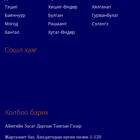
Тэшиг
Хишиг-Өндөр
Хялганат
Баяннуур
Булган
Гурванбулаг
Могод
Рашаант
Сэлэнгэ
Хангал
Хутаг-Өндөр
Сошл хаяг
Холбоо барих
Аймгийн Засаг Даргын Тамгын Газар
Жаргалант баг, Анхдагчдын өргөн чөлөө 1-120