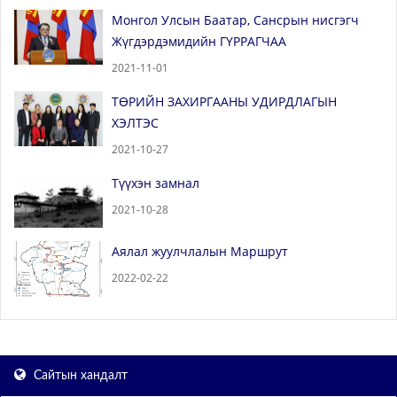
Монгол Улсын Баатар, Сансрын нисгэгч
Жүгдэрдэмидийн ГҮРРАГЧАА
2021-11-01
ТӨРИЙН ЗАХИРГААНЫ УДИРДЛАГЫН
ХЭЛТЭС
2021-10-27
Түүхэн замнал
2021-10-28
Аялал жуулчлалын Маршрут
2022-02-22
Сайтын хандалт