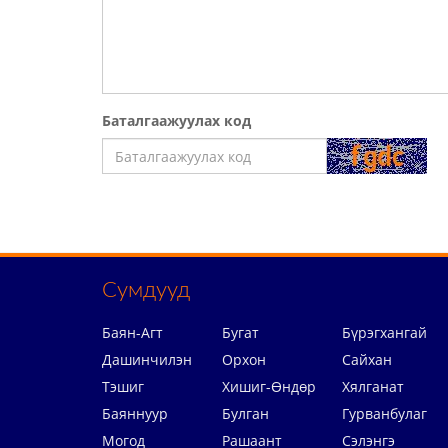
Баталгаажуулах код
Сумдууд
Баян-Агт
Бугат
Бүрэгхангай
Дашинчилэн
Орхон
Сайхан
Тэшиг
Хишиг-Өндөр
Хялганат
Баяннуур
Булган
Гурванбулаг
Могод
Рашаант
Сэлэнгэ