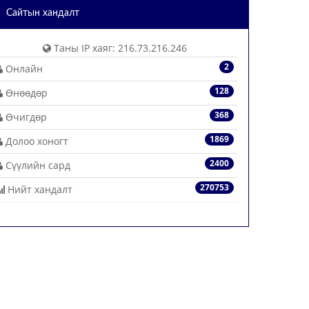
Сайтын хандалт
Таны IP хаяг: 216.73.216.246
2
Онлайн
128
Өнөөдөр
368
Өчигдөр
1869
Долоо хоногт
2400
Сүүлийн сард
270753
Нийт хандалт