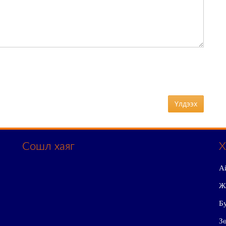
Үлдээх
Сошл хаяг
Х
А
Ж
Бу
Зө