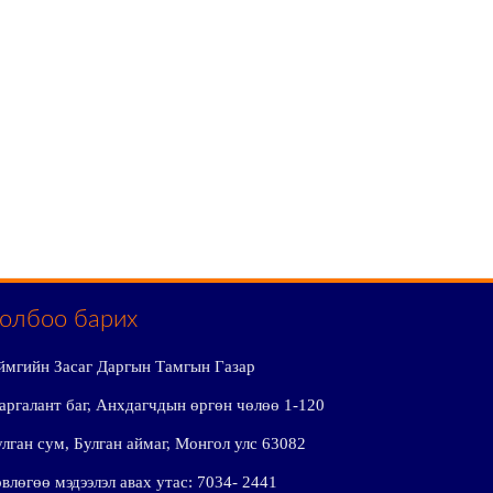
олбоо барих
ймгийн Засаг Даргын Тамгын Газар
аргалант баг, Анхдагчдын өргөн чөлөө 1-120
лган сум, Булган аймаг, Монгол улс 63082
влөгөө мэдээлэл авах утас: 7034- 2441