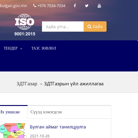
bulgan.gov.mn
+976 7034-7034
Хайх
ТЕНДЕР
ТАЗС ЗӨВЛӨЛ
ЗДТГазар
ЗДТГазрын үйл ажиллагаа
Их уншсан
Сүүлд нэмэгдсэн
Булган аймаг танилцуулга
2021-10-26