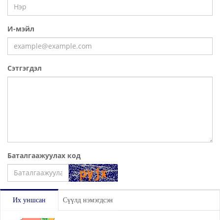
И-мэйл
Сэтгэгдэл
Баталгаажуулах код
Үлдээх
Их уншсан
Сүүлд нэмэгдсэн