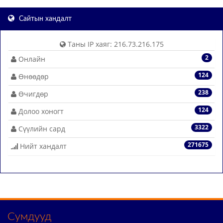
Сайтын хандалт
Таны IP хаяг: 216.73.216.175
2
Онлайн
124
Өнөөдөр
238
Өчигдөр
124
Долоо хоногт
3322
Сүүлийн сард
271675
Нийт хандалт
Сумдууд