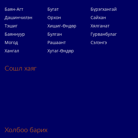
Баян-Агт
Бугат
Бүрэгхангай
Дашинчилэн
Орхон
Сайхан
Тэшиг
Хишиг-Өндөр
Хялганат
Баяннуур
Булган
Гурванбулаг
Могод
Рашаант
Сэлэнгэ
Хангал
Хутаг-Өндөр
Сошл хаяг
Холбоо барих