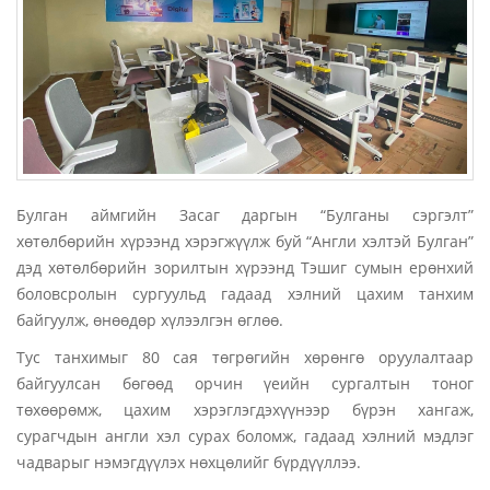
Булган аймгийн Засаг даргын “Булганы сэргэлт”
хөтөлбөрийн хүрээнд хэрэгжүүлж буй “Англи хэлтэй Булган”
дэд хөтөлбөрийн зорилтын хүрээнд Тэшиг сумын ерөнхий
боловсролын сургуульд гадаад хэлний цахим танхим
байгуулж, өнөөдөр хүлээлгэн өглөө.
Тус танхимыг 80 сая төгрөгийн хөрөнгө оруулалтаар
байгуулсан бөгөөд орчин үеийн сургалтын тоног
төхөөрөмж, цахим хэрэглэгдэхүүнээр бүрэн хангаж,
сурагчдын англи хэл сурах боломж, гадаад хэлний мэдлэг
чадварыг нэмэгдүүлэх нөхцөлийг бүрдүүллээ.