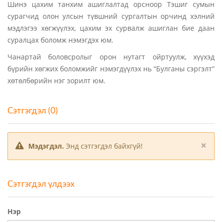
Шинэ цахим танхим ашиглалтад орсноор Тэшиг сумын
сурагчид олон улсын түвшний сургалтын орчинд хэлний
мэдлэгээ хөгжүүлэх, цахим эх сурвалж ашиглан бие даан
суралцах боломж нэмэгдэх юм.
Чанартай боловсролыг орон нутагт ойртуулж, хүүхэд
бүрийн хөгжих боломжийг нэмэгдүүлэх нь “Булганы сэргэлт”
хөтөлбөрийн нэг зорилт юм.
Сэтгэгдэл (0)
×
Мэдэгдэл.
Энд сэтгэгдэл байхгүй!
Сэтгэгдэл үлдээх
Нэр